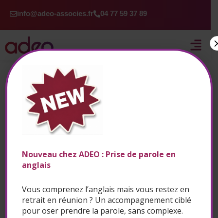
Aller
info@adeo-associes.fr
04 77 59 37 89
au
contenu
FORMATION ALLEMAND PROFESSIONNEL · TOUS
NIVEAUX · SAINT-ÉTIENNE
L'Allemagne reste le premier
partenaire commercial de la
France.
Nouveau chez ADEO : Prise de parole en
Parler allemand, ça se sent.
anglais
Deutsch sprechen macht den
Vous comprenez l’anglais mais vous restez en
Unterschied.
retrait en réunion ? Un accompagnement ciblé
pour oser prendre la parole, sans complexe.