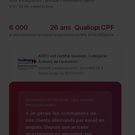
Max 3 stagiaires / groupe
Formateurs natifs
9,5 / 10 de satisfaction
6 000
26 ans
Qualiopi
CPF
professionnels formés
d'expérience
certifié AFNOR
Éligible
ADEO est certifié Qualiopi.
Catégorie :
Actions de formation.
AFNOR Certification N° 2021/95576.2 ·
Valide jusqu'au 07/11/2027
POURQUOI APPRENDRE L'ALLEMAND
PROFESSIONNEL
« Je gérais les commandes de
nos clients allemands par email en
anglais. Depuis que je traite
directement en allemand, les