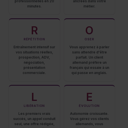
professionnelles en 20
ancrées dans votre
minutes.
métier.
R
O
RÉPÉTITION
OSER
Entraînement intensif sur
Vous apprenez à parler
vos situations réelles,
sans attendre d'être
prospection, ADV,
parfait. Un client
négociation,
allemand préfère un
présentation
français qui essaie à un
commerciale.
qui passe en anglais.
L
E
LIBÉRATION
ÉVOLUTION
Les premiers vrais
Autonomie croissante.
succès, un appel conduit
Vous gérez vos clients
seul, une offre rédigée,
allemands, vous