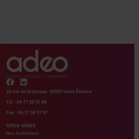
F
L
a
i
15 rue de la presse, 42000 Saint-Étienne
c
n
Tél : 04 77 59 37 89
e
k
b
e
Fax : 04 77 59 37 87
o
d
Infos utiles
o
i
k
n
Nos formations