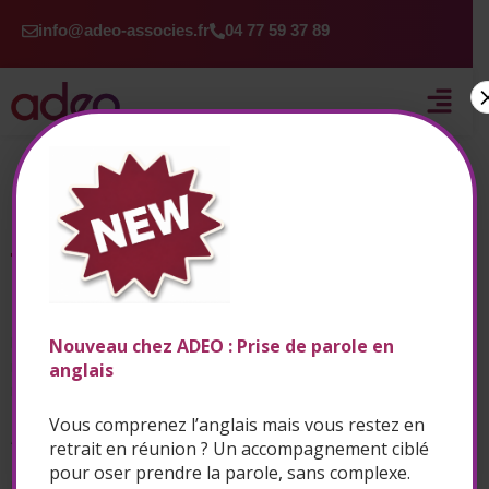
Aller
info@adeo-associes.fr
04 77 59 37 89
au
contenu
Accueil
|
Mentions légales
Mentions légales
Informations Générales
Le site adeo-associes.fr est édité par la société ADEO,
Nouveau chez ADEO : Prise de parole en
immatriculée au Registre du Commerce et des Sociétés sous le
anglais
numéro SIRET : 42941598700040
Vous comprenez l’anglais mais vous restez en
ADEO – 15 RUE DE LA PRESSE, 42000 SAINT-ETIENNE France
retrait en réunion ? Un accompagnement ciblé
pour oser prendre la parole, sans complexe.
N° d’identification : Saint-Etienne B 429415987